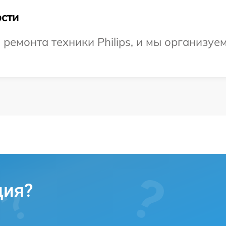
сти
емонта техники Philips, и мы организуе
ция?