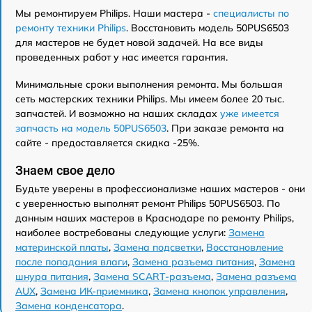
Мы ремонтируем Philips. Наши мастера -
специалисты по
ремонту техники Philips
. Восстановить модель 50PUS6503
для мастеров не будет новой задачей. На все виды
проведенных работ у нас имеется гарантия.
Минимальные сроки выполнения ремонта. Мы большая
сеть мастерских техники Philips. Мы имеем более 20 тыс.
запчастей. И возможно на наших складах
уже имеется
запчасть на модель 50PUS6503
. При заказе ремонта на
сайте - предоставляется скидка -25%.
Знаем свое дело
Будьте уверены в профессионализме наших мастеров - они
с уверенностью выполнят ремонт Philips 50PUS6503. По
данным наших мастеров в Краснодаре по ремонту Philips,
наиболее востребованы следующие услуги:
Замена
материнской платы
,
Замена подсветки
,
Восстановление
после попадания влаги
,
Замена разъема питания
,
Замена
шнура питания
,
Замена SCART-разъема
,
Замена разъема
AUX
,
Замена ИК-приемника
,
Замена кнопок управления
,
Замена конденсатора
.