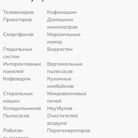
Телевизоров
Кофемашин
Проекторов
Домашних
кинотеатров
Смартфонов
Морозильных
камер
Гладильных
Видеостен
систем
Интерактивных
Вертикальных
панелей
пылесосов
Кофеварок
Кухонных
комбайнов
Стиральных
Микроволновых
машин
печей
Холодильников
Ноутбуков
Пылесосов
Очистителей
воздуха
Роботов-
Парогенераторов
пылесосов