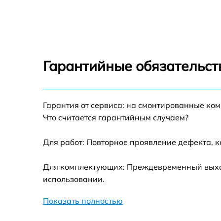
Замена разъёмов (HDMI, DVI, Дисплей
порта) Philips 43PUS6503
Замена модуля Wi-Fi Philips 43PUS6503
Гарантийные обязательст
Ремонт цепи питания Philips 43PUS6503
Прошивка блока управления Philips
Гарантия от сервиса: на смонтированные ко
43PUS6503
Что считается гарантийным случаем?
Замена лампы подсветки Philips 43PUS650
Для работ: Повторное проявление дефекта, 
Замена контроллера Philips 43PUS6503
Для комплектующих: Преждевременный выход 
использовании.
Ремонт блока управления Philips 43PUS650
Показать полностью
Замена блока питания Philips 43PUS6503