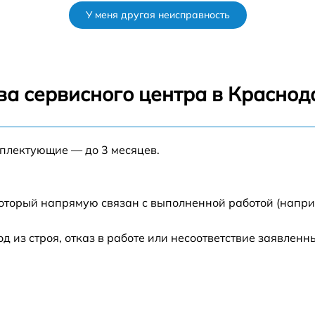
У меня другая неисправность
от 60 мин
от 60 мин
ва сервисного центра в Краснод
от 60 мин
мплектующие — до 3 месяцев.
от 60 мин
3
от 60 мин
который напрямую связан с выполненной работой (напри
от 60 мин
из строя, отказ в работе или несоответствие заявлен
3
от 60 мин
от 60 мин