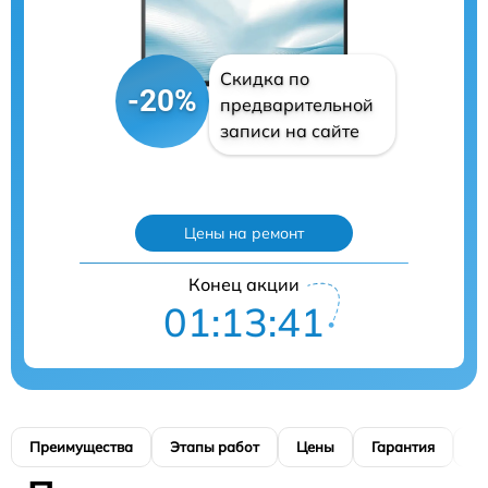
Скидка по
-20%
предварительной
записи на сайте
Цены на ремонт
Конец акции
01:13:40
Преимущества
Этапы работ
Цены
Гарантия
М