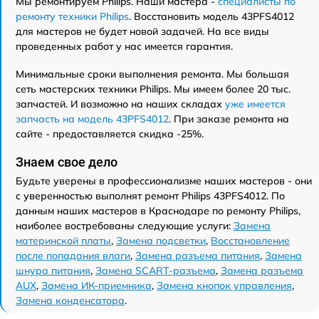
Мы ремонтируем Philips. Наши мастера -
специалисты по
ремонту техники Philips
. Восстановить модель 43PFS4012
для мастеров не будет новой задачей. На все виды
проведенных работ у нас имеется гарантия.
Минимальные сроки выполнения ремонта. Мы большая
сеть мастерских техники Philips. Мы имеем более 20 тыс.
запчастей. И возможно на наших складах
уже имеется
запчасть на модель 43PFS4012
. При заказе ремонта на
сайте - предоставляется скидка -25%.
Знаем свое дело
Будьте уверены в профессионализме наших мастеров - они
с уверенностью выполнят ремонт Philips 43PFS4012. По
данным наших мастеров в Краснодаре по ремонту Philips,
наиболее востребованы следующие услуги:
Замена
материнской платы
,
Замена подсветки
,
Восстановление
после попадания влаги
,
Замена разъема питания
,
Замена
шнура питания
,
Замена SCART-разъема
,
Замена разъема
AUX
,
Замена ИК-приемника
,
Замена кнопок управления
,
Замена конденсатора
.