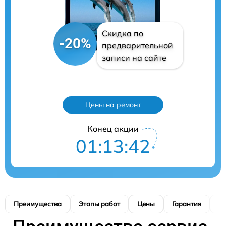
Скидка по
-20%
предварительной
записи на сайте
Цены на ремонт
Конец акции
01:13:41
Преимущества
Этапы работ
Цены
Гарантия
М