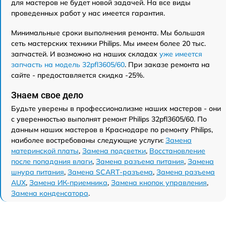
для мастеров не будет новой задачей. На все виды
проведенных работ у нас имеется гарантия.
Минимальные сроки выполнения ремонта. Мы большая
сеть мастерских техники Philips. Мы имеем более 20 тыс.
запчастей. И возможно на наших складах
уже имеется
запчасть на модель 32pfl3605/60
. При заказе ремонта на
сайте - предоставляется скидка -25%.
Знаем свое дело
Будьте уверены в профессионализме наших мастеров - они
с уверенностью выполнят ремонт Philips 32pfl3605/60. По
данным наших мастеров в Краснодаре по ремонту Philips,
наиболее востребованы следующие услуги:
Замена
материнской платы
,
Замена подсветки
,
Восстановление
после попадания влаги
,
Замена разъема питания
,
Замена
шнура питания
,
Замена SCART-разъема
,
Замена разъема
AUX
,
Замена ИК-приемника
,
Замена кнопок управления
,
Замена конденсатора
.