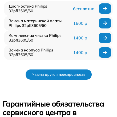
Диагностика Philips
бесплатно
32pfl3605/60
Замена материнской платы
1600 р
Philips 32pfl3605/60
Комплексная чистка Philips
1400 р
32pfl3605/60
Замена корпуса Philips
1400 р
32pfl3605/60
У меня другая неисправность
Гарантийные обязательства
сервисного центра в