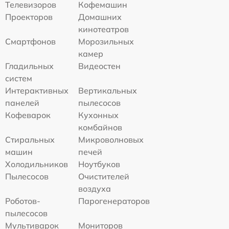
Телевизоров
Кофемашин
Проекторов
Домашних
кинотеатров
Смартфонов
Морозильных
камер
Гладильных
Видеостен
систем
Интерактивных
Вертикальных
панелей
пылесосов
Кофеварок
Кухонных
комбайнов
Стиральных
Микроволновых
машин
печей
Холодильников
Ноутбуков
Пылесосов
Очистителей
воздуха
Роботов-
Парогенераторов
пылесосов
Мультиварок
Мониторов