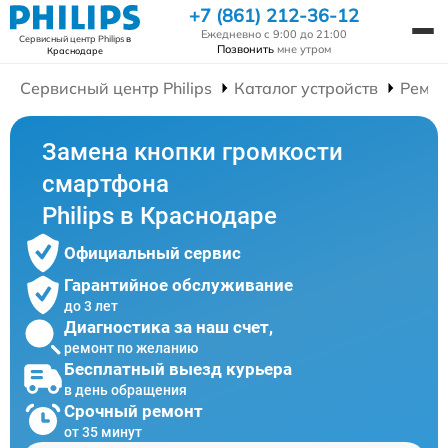
+7 (861) 212-36-12
Ежедневно с 9:00 до 21:00
Сервисный центр Philips
в
Позвонить
мне утром
Краснодаре
Сервисный центр Philips
Каталог устройств
Ремон
Замена кнопки громкости
смартфона
Philips в Краснодаре
Официальный сервис
Гарантийное обслуживание
до 3 лет
Диагностика за наш счет,
ремонт по желанию
Бесплатный выезд курьера
в день обращения
Срочный ремонт
от 35 минут