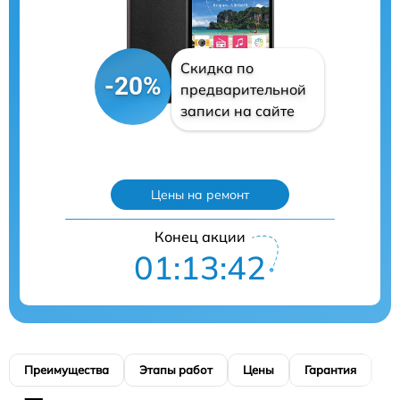
Скидка по
-20%
предварительной
записи на сайте
Цены на ремонт
Конец акции
01:13:41
Преимущества
Этапы работ
Цены
Гарантия
М