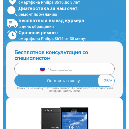
смартфона Philips S616 до 3 лет
Диагностика за наш счет,
ремонт по желанию
Бесплатный выезд курьера
в день обращения
Срочный ремонт
смартфона Philips S616 от 35 минут
Бесплатная консультация со
специалистом
Оставить заявку
Нажимая на кнопку "Оставить заявку" Вы соглашаетесь c
политикой
конфиденциальности