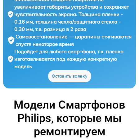
увеличивает габариты устройства и сохраняет
чувствительность экрана. Толщина пленки -
0,16 мм, толщина чехла/защитного стекла -
0,30 мм, т.е. разница в 2 раза
Самовосстановление — царапины стягиваются
спустя некоторое время
Подойдет для любого смартфона, т.к. пленка
изготавливается под каждую конкретную
модель
Оставить заявку
Модели Смартфонов
Philips, которые мы
ремонтируем