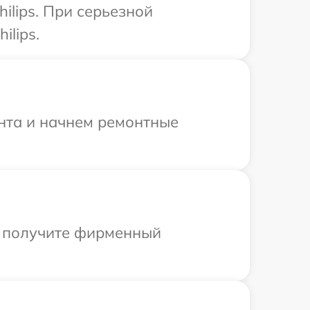
ilips. При серьезной
ilips.
онта и начнем ремонтные
ы получите фирменный