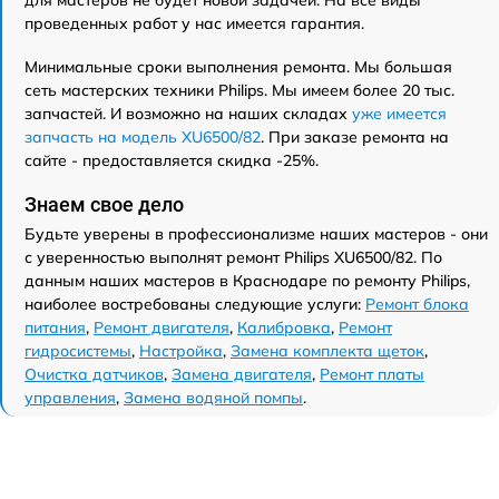
для мастеров не будет новой задачей. На все виды
проведенных работ у нас имеется гарантия.
Минимальные сроки выполнения ремонта. Мы большая
сеть мастерских техники Philips. Мы имеем более 20 тыс.
запчастей. И возможно на наших складах
уже имеется
запчасть на модель XU6500/82
. При заказе ремонта на
сайте - предоставляется скидка -25%.
Знаем свое дело
Будьте уверены в профессионализме наших мастеров - они
с уверенностью выполнят ремонт Philips XU6500/82. По
данным наших мастеров в Краснодаре по ремонту Philips,
наиболее востребованы следующие услуги:
Ремонт блока
питания
,
Ремонт двигателя
,
Калибровка
,
Ремонт
гидросистемы
,
Настройка
,
Замена комплекта щеток
,
Очистка датчиков
,
Замена двигателя
,
Ремонт платы
управления
,
Замена водяной помпы
.