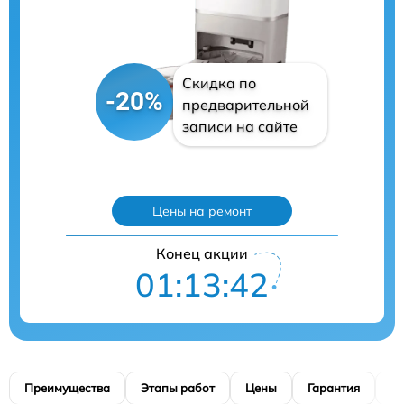
Скидка по
-20%
предварительной
записи на сайте
Цены на ремонт
Конец акции
01:13:41
Преимущества
Этапы работ
Цены
Гарантия
М