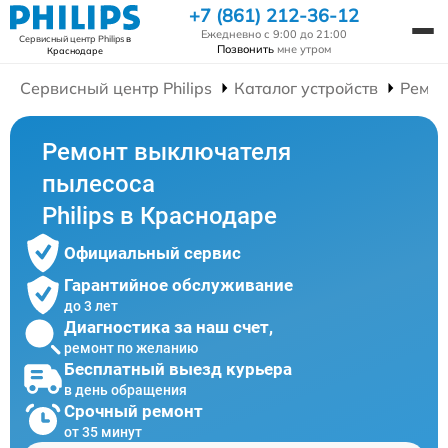
+7 (861) 212-36-12
Ежедневно с 9:00 до 21:00
Сервисный центр Philips
в
Позвонить
мне утром
Краснодаре
Сервисный центр Philips
Каталог устройств
Ремон
Ремонт выключателя
пылесоса
Philips в Краснодаре
Официальный сервис
Гарантийное обслуживание
до 3 лет
Диагностика за наш счет,
ремонт по желанию
Бесплатный выезд курьера
в день обращения
Срочный ремонт
от 35 минут