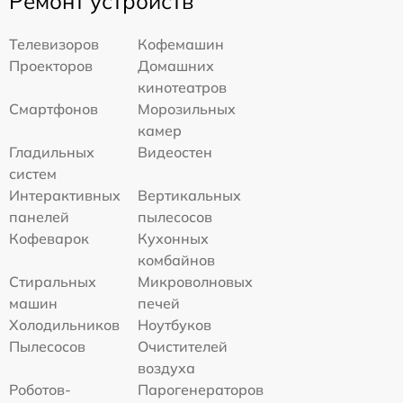
Ремонт устройств
Телевизоров
Кофемашин
Проекторов
Домашних
кинотеатров
Смартфонов
Морозильных
камер
Гладильных
Видеостен
систем
Интерактивных
Вертикальных
панелей
пылесосов
Кофеварок
Кухонных
комбайнов
Стиральных
Микроволновых
машин
печей
Холодильников
Ноутбуков
Пылесосов
Очистителей
воздуха
Роботов-
Парогенераторов