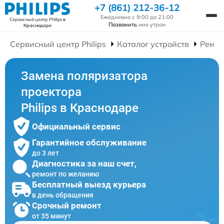
+7 (861) 212-36-12
Ежедневно с 9:00 до 21:00
Сервисный центр Philips
в
Позвонить
мне утром
Краснодаре
Сервисный центр Philips
Каталог устройств
Ремон
Замена поляризатора
проектора
Philips в Краснодаре
Официальный сервис
Гарантийное обслуживание
до 3 лет
Диагностика за наш счет,
ремонт по желанию
Бесплатный выезд курьера
в день обращения
Срочный ремонт
от 35 минут