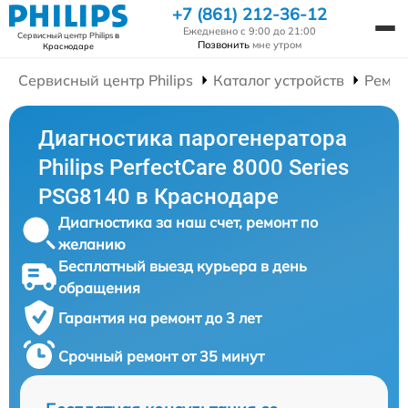
+7 (861) 212-36-12
Ежедневно с 9:00 до 21:00
Сервисный центр Philips
в
Позвонить
мне утром
Краснодаре
Сервисный центр Philips
Каталог устройств
Ремон
Диагностика парогенератора
Philips PerfectCare 8000 Series
PSG8140 в Краснодаре
Диагностика за наш счет, ремонт по
желанию
Бесплатный выезд курьера в день
обращения
Гарантия на ремонт до 3 лет
Срочный ремонт от 35 минут