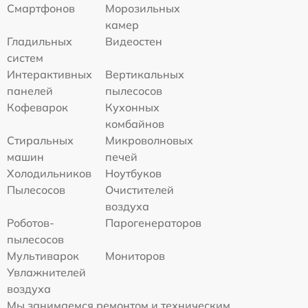
Смартфонов
Морозильных
камер
Гладильных
Видеостен
систем
Интерактивных
Вертикальных
панелей
пылесосов
Кофеварок
Кухонных
комбайнов
Стиральных
Микроволновых
машин
печей
Холодильников
Ноутбуков
Пылесосов
Очистителей
воздуха
Роботов-
Парогенераторов
пылесосов
Мультиварок
Мониторов
Увлажнителей
воздуха
Мы занимаемся ремонтом и техническим