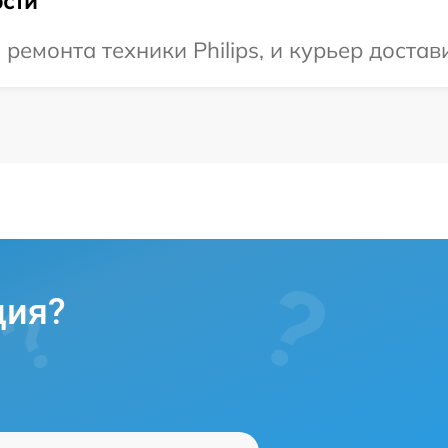
сти
монта техники Philips, и курьер достави
ция?