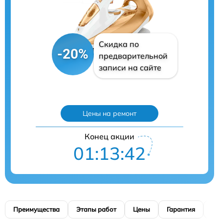
Скидка по
-20%
предварительной
записи на сайте
Цены на ремонт
Конец акции
01:13:41
Преимущества
Этапы работ
Цены
Гарантия
М