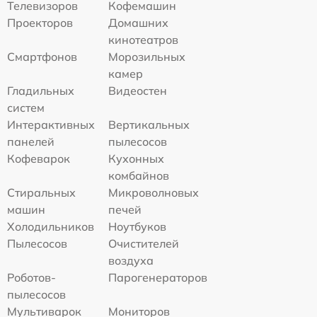
Телевизоров
Кофемашин
Проекторов
Домашних
кинотеатров
Смартфонов
Морозильных
камер
Гладильных
Видеостен
систем
Интерактивных
Вертикальных
панелей
пылесосов
Кофеварок
Кухонных
комбайнов
Стиральных
Микроволновых
машин
печей
Холодильников
Ноутбуков
Пылесосов
Очистителей
воздуха
Роботов-
Парогенераторов
пылесосов
Мультиварок
Мониторов