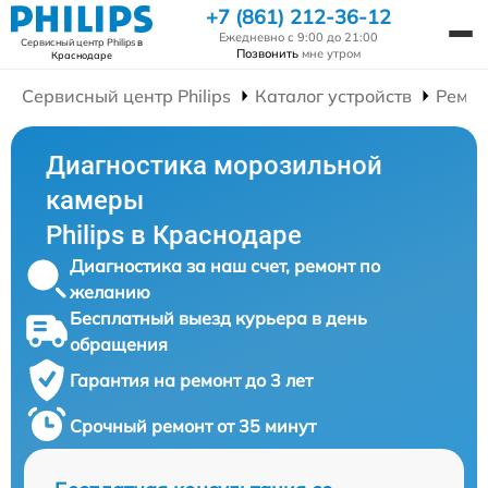
+7 (861) 212-36-12
Ежедневно с 9:00 до 21:00
Сервисный центр Philips
в
Позвонить
мне утром
Краснодаре
Сервисный центр Philips
Каталог устройств
Ремон
Диагностика морозильной
камеры
Philips в Краснодаре
Диагностика за наш счет, ремонт по
желанию
Бесплатный выезд курьера в день
обращения
Гарантия на ремонт до 3 лет
Срочный ремонт от 35 минут