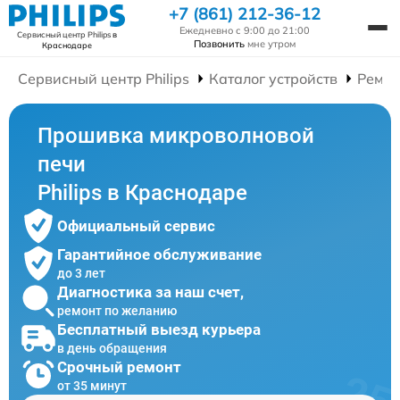
+7 (861) 212-36-12
Ежедневно с 9:00 до 21:00
Сервисный центр Philips
в
Позвонить
мне утром
Краснодаре
Сервисный центр Philips
Каталог устройств
Ремон
Прошивка микроволновой
печи
Philips в Краснодаре
Официальный сервис
Гарантийное обслуживание
до 3 лет
Диагностика за наш счет,
ремонт по желанию
Бесплатный выезд курьера
в день обращения
Срочный ремонт
от 35 минут