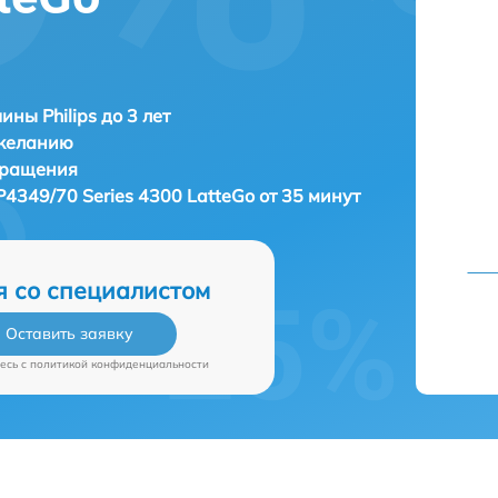
ны Philips до 3 лет
 желанию
бращения
EP4349/70 Series 4300 LatteGo от 35 минут
я со специалистом
Оставить заявку
есь c
политикой конфиденциальности