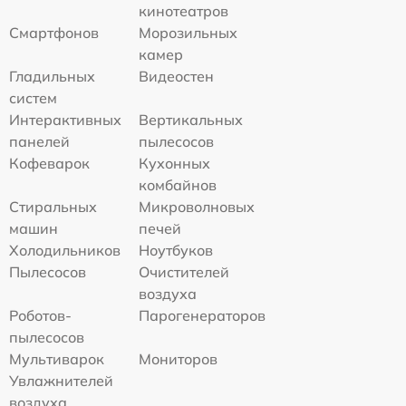
кинотеатров
Смартфонов
Морозильных
камер
Гладильных
Видеостен
систем
Интерактивных
Вертикальных
панелей
пылесосов
Кофеварок
Кухонных
комбайнов
Стиральных
Микроволновых
машин
печей
Холодильников
Ноутбуков
Пылесосов
Очистителей
воздуха
Роботов-
Парогенераторов
пылесосов
Мультиварок
Мониторов
Увлажнителей
воздуха