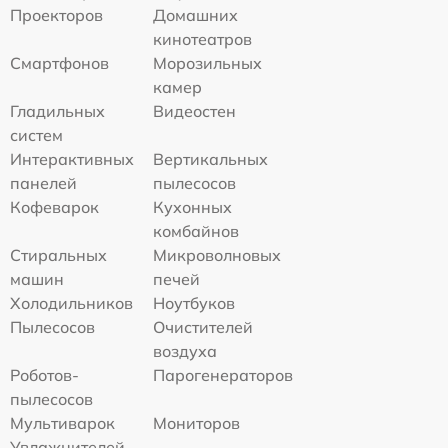
Проекторов
Домашних
кинотеатров
Смартфонов
Морозильных
камер
Гладильных
Видеостен
систем
Интерактивных
Вертикальных
панелей
пылесосов
Кофеварок
Кухонных
комбайнов
Стиральных
Микроволновых
машин
печей
Холодильников
Ноутбуков
Пылесосов
Очистителей
воздуха
Роботов-
Парогенераторов
пылесосов
Мультиварок
Мониторов
Увлажнителей