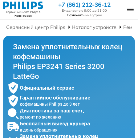
+7 (861) 212-36-12
Ежедневно с 9:00 до 21:00
Сервисный центр Philips
в
Позвонить
мне утром
Краснодаре
Сервисный центр Philips
Каталог устройств
Ремо
Замена уплотнительных колец
кофемашины
Philips EP3241 Series 3200
LatteGo
Официальный сервис
Гарантийное обслуживание
кофемашины Philips до 3 лет
Диагностика за наш счет,
ремонт по желанию
Бесплатный выезд курьера
в день обращения
Замена уплотнительных колец