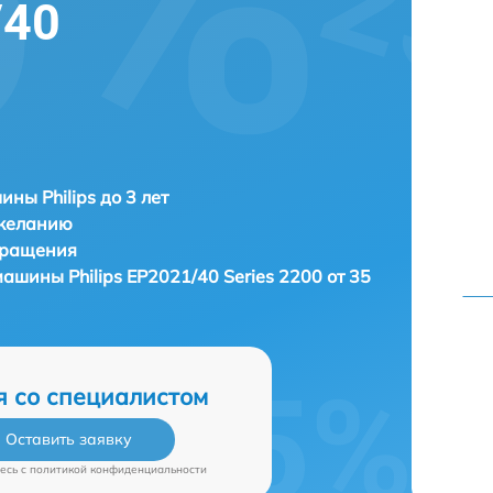
/40
ны Philips до 3 лет
 желанию
бращения
емашины
Philips EP2021/40 Series 2200 от 35
я со специалистом
Оставить заявку
есь c
политикой конфиденциальности