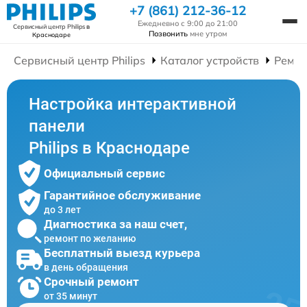
+7 (861) 212-36-12
Ежедневно с 9:00 до 21:00
Сервисный центр Philips
в
Позвонить
мне утром
Краснодаре
Сервисный центр Philips
Каталог устройств
Ремон
Настройка интерактивной
панели
Philips в Краснодаре
Официальный сервис
Гарантийное обслуживание
до 3 лет
Диагностика за наш счет,
ремонт по желанию
Бесплатный выезд курьера
в день обращения
Срочный ремонт
от 35 минут