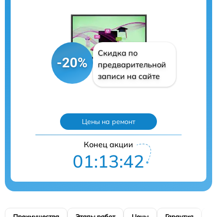
Скидка по
-20%
предварительной
записи на сайте
Цены на ремонт
Конец акции
01:13:41
Преимущества
Этапы работ
Цены
Гарантия
М