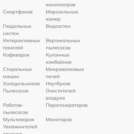
кинотеатров
Смартфонов
Морозильных
камер
Гладильных
Видеостен
систем
Интерактивных
Вертикальных
панелей
пылесосов
Кофеварок
Кухонных
комбайнов
Стиральных
Микроволновых
машин
печей
Холодильников
Ноутбуков
Пылесосов
Очистителей
воздуха
Роботов-
Парогенераторов
пылесосов
Мультиварок
Мониторов
Увлажнителей
воздуха