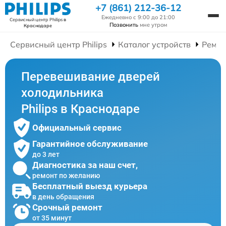
+7 (861) 212-36-12
Ежедневно с 9:00 до 21:00
Сервисный центр Philips
в
Позвонить
мне утром
Краснодаре
Сервисный центр Philips
Каталог устройств
Ремон
Перевешивание дверей
холодильника
Philips в Краснодаре
Официальный сервис
Гарантийное обслуживание
до 3 лет
Диагностика за наш счет,
ремонт по желанию
Бесплатный выезд курьера
в день обращения
Срочный ремонт
от 35 минут